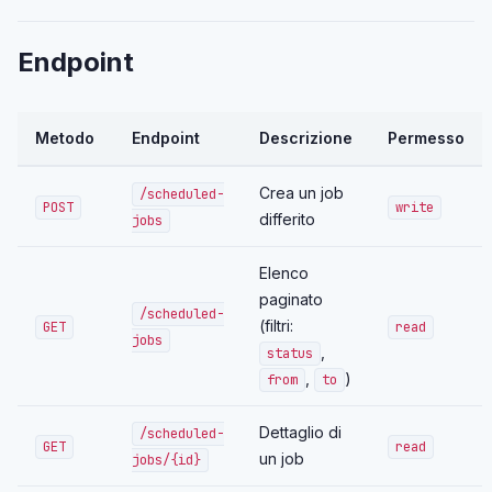
Endpoint
Metodo
Endpoint
Descrizione
Permesso
Crea un job
/scheduled-
POST
write
differito
jobs
Elenco
paginato
/scheduled-
(filtri:
GET
read
jobs
,
status
,
)
from
to
Dettaglio di
/scheduled-
GET
read
un job
jobs/{id}