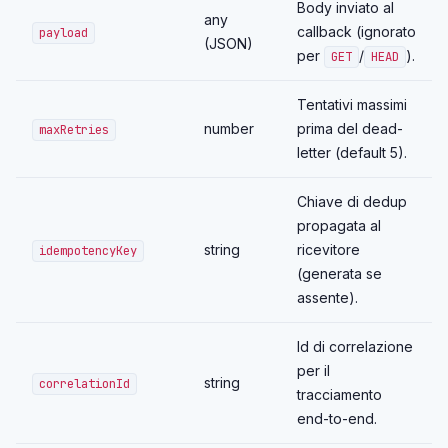
Body inviato al
any
callback (ignorato
payload
(JSON)
per
/
).
GET
HEAD
Tentativi massimi
number
prima del dead-
maxRetries
letter (default 5).
Chiave di dedup
propagata al
string
ricevitore
idempotencyKey
(generata se
assente).
Id di correlazione
per il
string
correlationId
tracciamento
end-to-end.