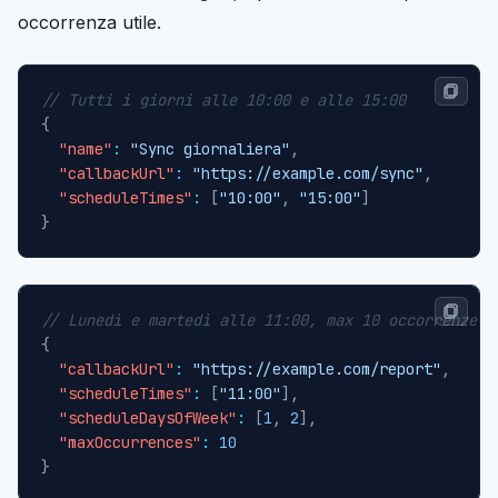
occorrenza utile.
// Tutti i giorni alle 10:00 e alle 15:00
{
"name"
:
"Sync giornaliera"
,
"callbackUrl"
:
"https://example.com/sync"
,
"scheduleTimes"
:
[
"10:00"
,
"15:00"
]
}
// Lunedì e martedì alle 11:00, max 10 occorrenze
{
"callbackUrl"
:
"https://example.com/report"
,
"scheduleTimes"
:
[
"11:00"
]
,
"scheduleDaysOfWeek"
:
[
1
,
2
]
,
"maxOccurrences"
:
10
}