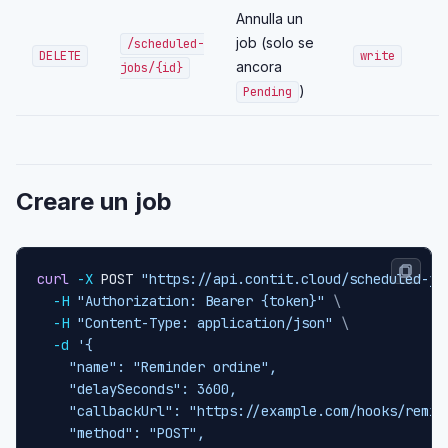
Annulla un
job (solo se
/scheduled-
DELETE
write
ancora
jobs/{id}
)
Pending
Creare un job
curl
-X
 POST 
"https://api.contit.cloud/scheduled-jo
-H
"Authorization: Bearer {token}"
\
-H
"Content-Type: application/json"
\
-d
'{

    "name": "Reminder ordine",

    "delaySeconds": 3600,

    "callbackUrl": "https://example.com/hooks/remind
    "method": "POST",
