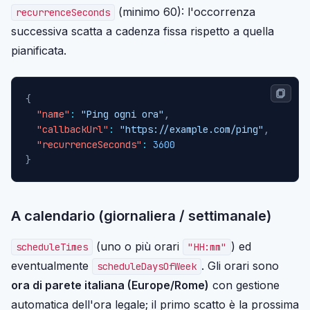
(minimo 60): l'occorrenza
recurrenceSeconds
successiva scatta a cadenza fissa rispetto a quella
pianificata.
{
"name"
:
"Ping ogni ora"
,
"callbackUrl"
:
"https://example.com/ping"
,
"recurrenceSeconds"
:
3600
}
A calendario (giornaliera / settimanale)
(uno o più orari
) ed
scheduleTimes
"HH:mm"
eventualmente
. Gli orari sono
scheduleDaysOfWeek
ora di parete italiana (Europe/Rome)
con gestione
automatica dell'ora legale; il primo scatto è la prossima