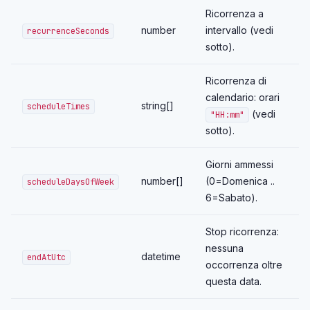
Ricorrenza a
number
intervallo (vedi
recurrenceSeconds
sotto).
Ricorrenza di
calendario: orari
string[]
scheduleTimes
(vedi
"HH:mm"
sotto).
Giorni ammessi
number[]
(0=Domenica ..
scheduleDaysOfWeek
6=Sabato).
Stop ricorrenza:
nessuna
datetime
endAtUtc
occorrenza oltre
questa data.