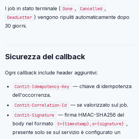
I job in stato terminale (
,
,
Done
Cancelled
) vengono ripuliti automaticamente dopo
DeadLetter
30 giorni.
Sicurezza del callback
Ogni callback include header aggiuntivi:
— chiave di idempotenza
Contit-Idempotency-Key
dell'occorrenza.
— se valorizzato sul job.
Contit-Correlation-Id
— firma HMAC-SHA256 del
Contit-Signature
body nel formato
,
t={timestamp},s={signature}
presente solo se sul servizio è configurato un