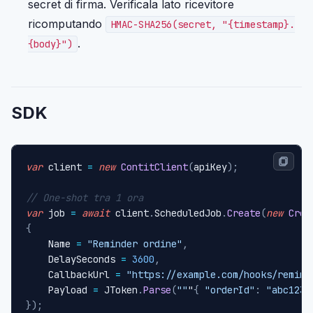
secret di firma. Verificala lato ricevitore
ricomputando
HMAC-SHA256(secret, "{timestamp}.
.
{body}")
SDK
var
 client 
=
new
ContitClient
(
apiKey
)
;
// One-shot tra 1 ora
var
 job 
=
await
 client
.
ScheduledJob
.
Create
(
new
Crea
{
    Name 
=
"Reminder ordine"
,
    DelaySeconds 
=
3600
,
    CallbackUrl 
=
"https://example.com/hooks/remind
    Payload 
=
 JToken
.
Parse
(
""
"
{
"orderId"
:
"abc123"
}
)
;