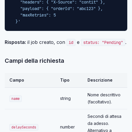
    "headers": { "X-Source": "contit" },

    "payload": { "orderId": "abc123" },

    "maxRetries": 5

  }'
Risposta:
il job creato, con
e
.
id
status: "Pending"
Campi della richiesta
Campo
Tipo
Descrizione
Nome descrittivo
string
name
(facoltativo).
Secondi di attesa
da adesso.
number
delaySeconds
Alternativo a