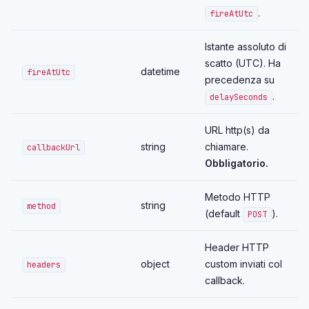
.
fireAtUtc
Istante assoluto di
scatto (UTC). Ha
datetime
fireAtUtc
precedenza su
.
delaySeconds
URL http(s) da
string
chiamare.
callbackUrl
Obbligatorio.
Metodo HTTP
string
method
(default
).
POST
Header HTTP
object
custom inviati col
headers
callback.