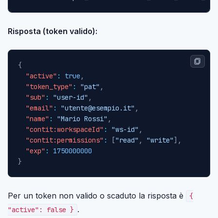
Risposta (token valido):
{
"active"
:
true
,
"token_type"
:
"pat"
,
"sub"
:
"user-id"
,
"email"
:
"utente@esempio.it"
,
"name"
:
"Mario Rossi"
,
"contit:workspaceId"
:
"ws-id"
,
"contit:permissions"
:
[
"read"
,
"write"
]
,
"exp"
:
1750000000
}
Per un token non valido o scaduto la risposta è
{
.
"active": false }