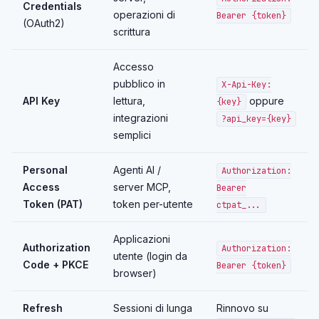
Credentials
operazioni di
Bearer {token}
(OAuth2)
scrittura
Accesso
pubblico in
X-Api-Key:
API Key
lettura,
oppure
{key}
integrazioni
?api_key={key}
semplici
Personal
Agenti AI /
Authorization:
Access
server MCP,
Bearer
Token (PAT)
token per-utente
ctpat_...
Applicazioni
Authorization
Authorization:
utente (login da
Code + PKCE
Bearer {token}
browser)
Refresh
Sessioni di lunga
Rinnovo su