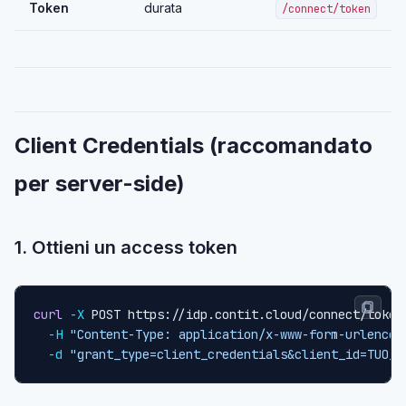
Token
durata
/connect/token
Client Credentials (raccomandato
per server-side)
1. Ottieni un access token
curl
-X
 POST https://idp.contit.cloud/connect/token
-H
"Content-Type: application/x-www-form-urlencod
-d
"grant_type=client_credentials&client_id=TUO_C