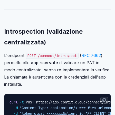
Introspection (validazione
centralizzata)
L'endpoint
(
RFC 7662
)
POST /connect/introspect
permette alle
app riservate
di validare un PAT in
modo centralizzato, senza re-implementare la verifica.
La chiamata è autenticata con le credenziali dell'app
installata.
curl
-X
 POST https://idp.contit.cloud/connect/intro
-H
"Content-Type: application/x-www-form-urlencod
-d
"token=ctpat_xxxxxxxx&client_id=APP_CLIENT_ID&