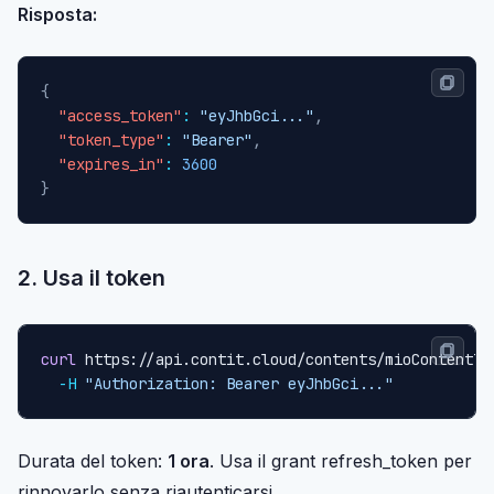
Risposta:
{
"access_token"
:
"eyJhbGci..."
,
"token_type"
:
"Bearer"
,
"expires_in"
:
3600
}
2. Usa il token
curl
 https://api.contit.cloud/contents/mioContentTy
-H
"Authorization: Bearer eyJhbGci..."
Durata del token:
1 ora
. Usa il grant refresh_token per
rinnovarlo senza riautenticarsi.