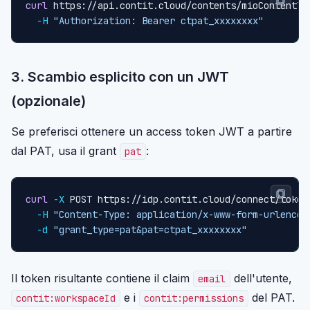
curl
 https://api.contit.cloud/contents/mioContentTy
-H
"Authorization: Bearer ctpat_xxxxxxxx"
3. Scambio esplicito con un JWT
(opzionale)
Se preferisci ottenere un access token JWT a partire
dal PAT, usa il grant
:
pat
curl
-X
 POST https://idp.contit.cloud/connect/token
-H
"Content-Type: application/x-www-form-urlencod
-d
"grant_type=pat&pat=ctpat_xxxxxxxx"
Il token risultante contiene il claim
dell'utente,
email
e i
del PAT.
contit:workspaceId
contit:permissions